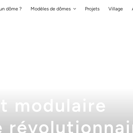
 un dôme ?
Modèles de dômes
Projets
Village
 Nikrob
t modulaire
 révolutionnai