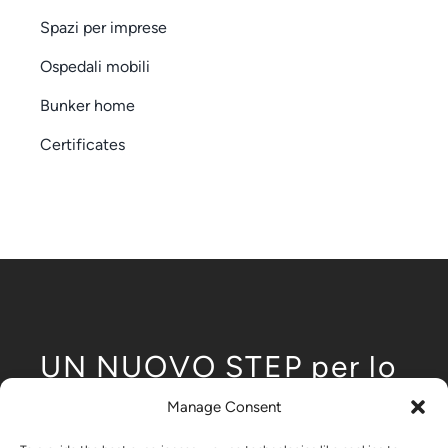
Spazi per imprese
Ospedali mobili
Bunker home
Certificates
UN NUOVO STEP per lo
sviluppo modulare
Manage Consent